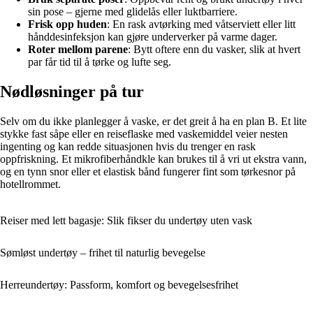
sin pose – gjerne med glidelås eller luktbarriere.
Frisk opp huden
: En rask avtørking med våtserviett eller litt
hånddesinfeksjon kan gjøre underverker på varme dager.
Roter mellom parene
: Bytt oftere enn du vasker, slik at hvert
par får tid til å tørke og lufte seg.
Nødløsninger på tur
Selv om du ikke planlegger å vaske, er det greit å ha en plan B. Et lite
stykke fast såpe eller en reiseflaske med vaskemiddel veier nesten
ingenting og kan redde situasjonen hvis du trenger en rask
oppfriskning. Et mikrofiberhåndkle kan brukes til å vri ut ekstra vann,
og en tynn snor eller et elastisk bånd fungerer fint som tørkesnor på
hotellrommet.
Reiser med lett bagasje: Slik fikser du undertøy uten vask
Sømløst undertøy – frihet til naturlig bevegelse
Herreundertøy: Passform, komfort og bevegelsesfrihet