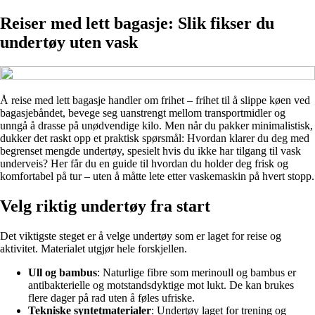
Reiser med lett bagasje: Slik fikser du
undertøy uten vask
Å reise med lett bagasje handler om frihet – frihet til å slippe køen ved
bagasjebåndet, bevege seg uanstrengt mellom transportmidler og
unngå å drasse på unødvendige kilo. Men når du pakker minimalistisk,
dukker det raskt opp et praktisk spørsmål: Hvordan klarer du deg med
begrenset mengde undertøy, spesielt hvis du ikke har tilgang til vask
underveis? Her får du en guide til hvordan du holder deg frisk og
komfortabel på tur – uten å måtte lete etter vaskemaskin på hvert stopp.
Velg riktig undertøy fra start
Det viktigste steget er å velge undertøy som er laget for reise og
aktivitet. Materialet utgjør hele forskjellen.
Ull og bambus
: Naturlige fibre som merinoull og bambus er
antibakterielle og motstandsdyktige mot lukt. De kan brukes
flere dager på rad uten å føles ufriske.
Tekniske syntetmaterialer
: Undertøy laget for trening og