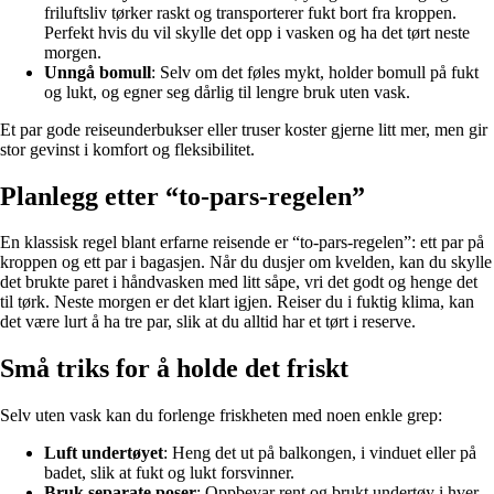
friluftsliv tørker raskt og transporterer fukt bort fra kroppen.
Perfekt hvis du vil skylle det opp i vasken og ha det tørt neste
morgen.
Unngå bomull
: Selv om det føles mykt, holder bomull på fukt
og lukt, og egner seg dårlig til lengre bruk uten vask.
Et par gode reiseunderbukser eller truser koster gjerne litt mer, men gir
stor gevinst i komfort og fleksibilitet.
Planlegg etter “to-pars-regelen”
En klassisk regel blant erfarne reisende er “to-pars-regelen”: ett par på
kroppen og ett par i bagasjen. Når du dusjer om kvelden, kan du skylle
det brukte paret i håndvasken med litt såpe, vri det godt og henge det
til tørk. Neste morgen er det klart igjen. Reiser du i fuktig klima, kan
det være lurt å ha tre par, slik at du alltid har et tørt i reserve.
Små triks for å holde det friskt
Selv uten vask kan du forlenge friskheten med noen enkle grep:
Luft undertøyet
: Heng det ut på balkongen, i vinduet eller på
badet, slik at fukt og lukt forsvinner.
Bruk separate poser
: Oppbevar rent og brukt undertøy i hver