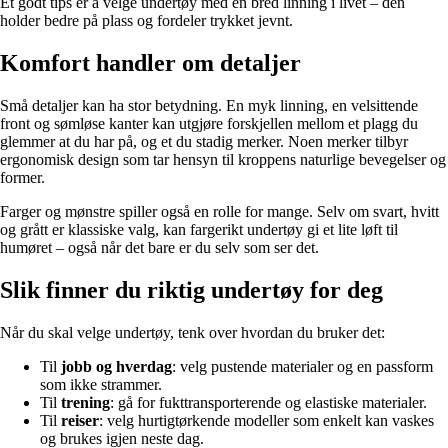
Et godt tips er å velge undertøy med en bred linning i livet – den
holder bedre på plass og fordeler trykket jevnt.
Komfort handler om detaljer
Små detaljer kan ha stor betydning. En myk linning, en velsittende
front og sømløse kanter kan utgjøre forskjellen mellom et plagg du
glemmer at du har på, og et du stadig merker. Noen merker tilbyr
ergonomisk design som tar hensyn til kroppens naturlige bevegelser og
former.
Farger og mønstre spiller også en rolle for mange. Selv om svart, hvitt
og grått er klassiske valg, kan fargerikt undertøy gi et lite løft til
humøret – også når det bare er du selv som ser det.
Slik finner du riktig undertøy for deg
Når du skal velge undertøy, tenk over hvordan du bruker det:
Til
jobb og hverdag
: velg pustende materialer og en passform
som ikke strammer.
Til
trening
: gå for fukttransporterende og elastiske materialer.
Til
reiser
: velg hurtigtørkende modeller som enkelt kan vaskes
og brukes igjen neste dag.