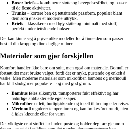
Boxer briefs
– kombinerer støtte og bevegelsesfrihet, og passer
til de fleste aktiviteter.
Trunks
– kortere ben og tettsittende passform, populær blant
dem som ønsker et moderne uttrykk.
Briefs
– klassikeren med høy støtte og minimalt med stoff,
perfekt under tettsittende bukser.
Det kan lønne seg å prøve ulike modeller for å finne den som passer
best til din kropp og dine daglige rutiner.
Materialer som gjør forskjellen
Komfort handler ikke bare om snitt, men også om materiale. Bomull er
fortsatt det mest brukte valget, fordi det er mykt, pustende og enkelt å
vaske. Men moderne materialer som mikrofiber, bambus og merinoull
har blitt stadig mer populære – og med god grunn.
Bambus
føles silkemykt, transporterer fukt effektivt og har
naturlige antibakterielle egenskaper.
Mikrofiber
er lett, hurtigtørkende og ideell til trening eller reiser.
Merinoull
regulerer temperaturen og kan brukes året rundt, uten
å føles kløende eller for varm.
Det viktigste er at stoffet lar huden puste og holder deg tørr gjennom
dagen – spesielt i et klima som det norske, der temperaturen kan