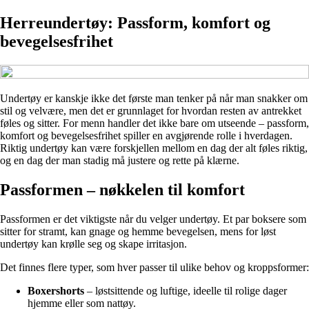
Herreundertøy: Passform, komfort og
bevegelsesfrihet
Undertøy er kanskje ikke det første man tenker på når man snakker om
stil og velvære, men det er grunnlaget for hvordan resten av antrekket
føles og sitter. For menn handler det ikke bare om utseende – passform,
komfort og bevegelsesfrihet spiller en avgjørende rolle i hverdagen.
Riktig undertøy kan være forskjellen mellom en dag der alt føles riktig,
og en dag der man stadig må justere og rette på klærne.
Passformen – nøkkelen til komfort
Passformen er det viktigste når du velger undertøy. Et par boksere som
sitter for stramt, kan gnage og hemme bevegelsen, mens for løst
undertøy kan krølle seg og skape irritasjon.
Det finnes flere typer, som hver passer til ulike behov og kroppsformer:
Boxershorts
– løstsittende og luftige, ideelle til rolige dager
hjemme eller som nattøy.