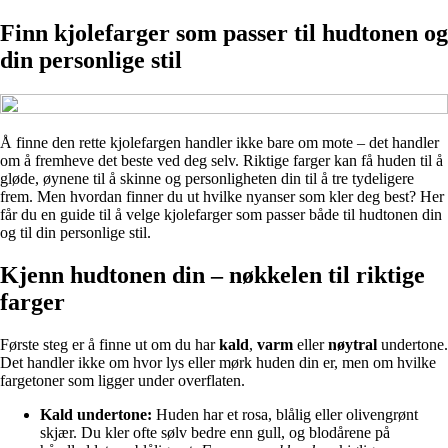
Finn kjolefarger som passer til hudtonen og
din personlige stil
Å finne den rette kjolefargen handler ikke bare om mote – det handler
om å fremheve det beste ved deg selv. Riktige farger kan få huden til å
gløde, øynene til å skinne og personligheten din til å tre tydeligere
frem. Men hvordan finner du ut hvilke nyanser som kler deg best? Her
får du en guide til å velge kjolefarger som passer både til hudtonen din
og til din personlige stil.
Kjenn hudtonen din – nøkkelen til riktige
farger
Første steg er å finne ut om du har
kald
,
varm
eller
nøytral
undertone.
Det handler ikke om hvor lys eller mørk huden din er, men om hvilke
fargetoner som ligger under overflaten.
Kald undertone:
Huden har et rosa, blålig eller olivengrønt
skjær. Du kler ofte sølv bedre enn gull, og blodårene på