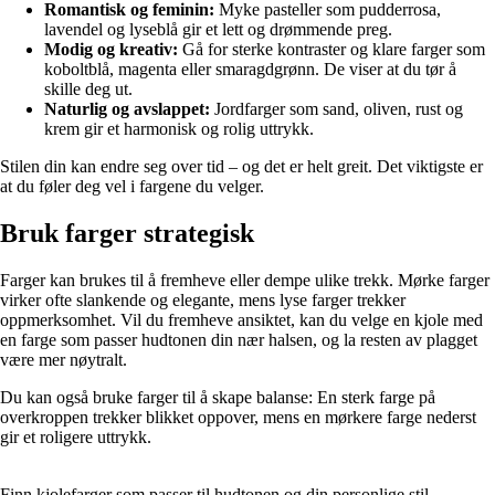
Romantisk og feminin:
Myke pasteller som pudderrosa,
lavendel og lyseblå gir et lett og drømmende preg.
Modig og kreativ:
Gå for sterke kontraster og klare farger som
koboltblå, magenta eller smaragdgrønn. De viser at du tør å
skille deg ut.
Naturlig og avslappet:
Jordfarger som sand, oliven, rust og
krem gir et harmonisk og rolig uttrykk.
Stilen din kan endre seg over tid – og det er helt greit. Det viktigste er
at du føler deg vel i fargene du velger.
Bruk farger strategisk
Farger kan brukes til å fremheve eller dempe ulike trekk. Mørke farger
virker ofte slankende og elegante, mens lyse farger trekker
oppmerksomhet. Vil du fremheve ansiktet, kan du velge en kjole med
en farge som passer hudtonen din nær halsen, og la resten av plagget
være mer nøytralt.
Du kan også bruke farger til å skape balanse: En sterk farge på
overkroppen trekker blikket oppover, mens en mørkere farge nederst
gir et roligere uttrykk.
Finn kjolefarger som passer til hudtonen og din personlige stil