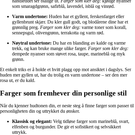
håndleddet ser blålige ut.
Farger som kler deg:
kjølige nyanser
som smaragdgrønn, safirblå, lavendel, isblå og vinrød.
Varm undertone:
Huden har et gyllent, ferskenfarget eller
gyllenbrunt skjær. Du kler gull godt, og blodårene dine har et
grønnlig preg.
Farger som kler deg:
varme toner som korall,
sennepsgul, olivengrønn, terrakotta og varm rød.
Nøytral undertone:
Du har en blanding av kalde og varme
trekk, og kan bruke mange ulike farger.
Farger som kler deg:
dempede nyanser som støvet rosa, taupe, marineblå og myk
grønn.
Et enkelt triks er å holde et hvitt plagg opp mot ansiktet i dagslys. Ser
huden mer gyllen ut, har du trolig en varm undertone – ser den mer
rosa ut, er du kald.
Farger som fremhever din personlige stil
Når du kjenner hudtonen din, er neste steg å finne farger som passer til
personligheten din og uttrykket du ønsker.
Klassisk og elegant:
Velg tidløse farger som marineblå, svart,
elfenben og burgunder. De gir et sofistikert og selvsikkert
uttrykk.